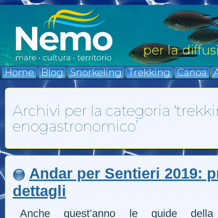
per la diffu
Home
Blog
Snorkeling
Trekking
Canoa
A
Archivi per la categoria ‘trekk
enogastronomico’
Andar per Sentieri 2019:
dettagli
Anche quest’anno le guide della 