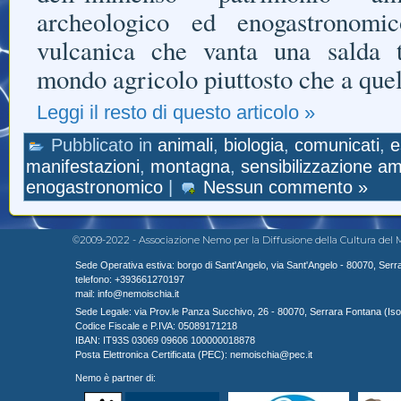
archeologico ed enogastronomi
vulcanica che vanta una salda t
mondo agricolo piuttosto che a que
Leggi il resto di questo articolo »
Pubblicato in
animali
,
biologia
,
comunicati
,
e
manifestazioni
,
montagna
,
sensibilizzazione am
enogastronomico
|
Nessun commento »
©2009-2022 - Associazione Nemo per la Diffusione della Cultura del Mare. T
Sede Operativa estiva: borgo di Sant'Angelo, via Sant'Angelo - 80070, Serrar
telefono: +393661270197
mail: info@nemoischia.it
Sede Legale: via Prov.le Panza Succhivo, 26 - 80070, Serrara Fontana (Isola 
Codice Fiscale e P.IVA: 05089171218
IBAN: IT93S 03069 09606 100000018878
Posta Elettronica Certificata (PEC): nemoischia@pec.it
Nemo è partner di: