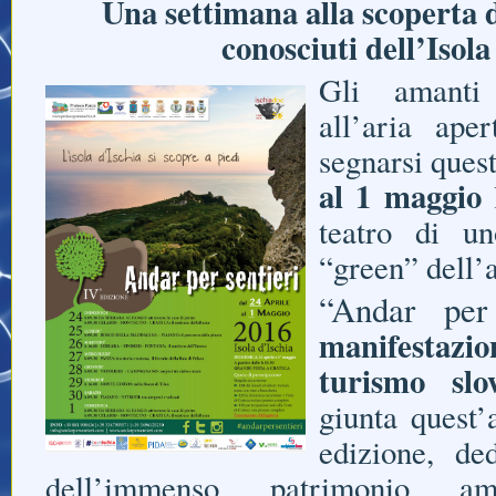
Una settimana alla scoperta 
conosciuti dell’Isol
Gli amanti 
all’aria ape
segnarsi ques
al 1 maggio
l
teatro di un
“green” dell’
“Andar per 
manifestaz
turismo slo
giunta quest’
edizione, de
dell’immenso patrimonio amb