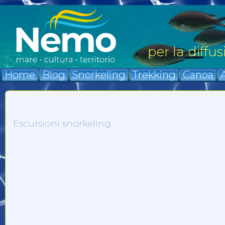
per la diffu
Home
Blog
Snorkeling
Trekking
Canoa
A
Escursioni snorkeling