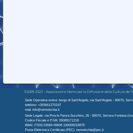
©2009-2022 - Associazione Nemo per la Diffusione della Cultura del Mare. T
Sede Operativa estiva: borgo di Sant'Angelo, via Sant'Angelo - 80070, Serrar
telefono: +393661270197
mail: info@nemoischia.it
Sede Legale: via Prov.le Panza Succhivo, 26 - 80070, Serrara Fontana (Isola 
Codice Fiscale e P.IVA: 05089171218
IBAN: IT93S 03069 09606 100000018878
Posta Elettronica Certificata (PEC): nemoischia@pec.it