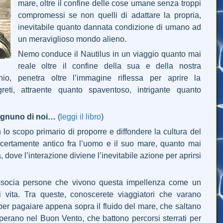
mare, oltre il confine delle cose umane senza troppi
compromessi se non quelli di adattare la propria,
inevitabile quanto dannata condizione di umano ad
un meraviglioso mondo alieno.
Nemo conduce il Nautilus in un viaggio quanto mai
reale oltre il confine della sua e della nostra
hio, penetra oltre l’immagine riflessa per aprire la
eti, attraente quanto spaventoso, intrigante quanto
 ognuno di noi…
(
leggi il libro
)
 scopo primario di proporre e diffondere la cultura del
 certamente antico fra l’uomo e il suo mare, quanto mai
, dove l’interazione diviene l’inevitabile azione per aprirsi
ssocia persone che vivono questa impellenza come un
i vita. Tra queste, conoscerete viaggiatori che varano
er pagaiare appena sopra il fluido del mare, che saltano
perano nel Buon Vento, che battono percorsi sterrati per