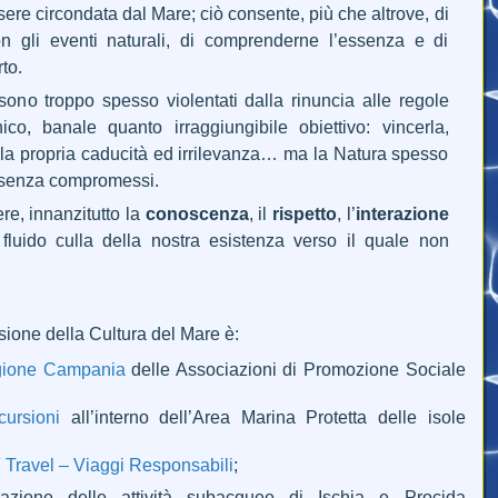
essere circondata dal Mare; ciò consente, più che altrove, di
con gli eventi naturali, di comprenderne l’essenza e di
to.
sono troppo spesso violentati dalla rinuncia alle regole
ico, banale quanto irraggiungibile obiettivo: vincerla,
ella propria caducità ed irrilevanza… ma la Natura spesso
, senza compromessi.
ere, innanzitutto la
conoscenza
, il
rispetto
, l’
interazione
 fluido culla della nostra esistenza verso il quale non
ione della Cultura del Mare è:
gione Campania
delle Associazioni di Promozione Sociale
cursioni
all’interno dell’Area Marina Protetta delle isole
ravel – Viaggi Responsabili
;
iazione delle attività subacquee di Ischia e Procida