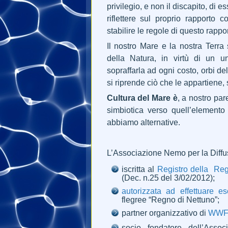
privilegio, e non il discapito, di 
riflettere sul proprio rapporto 
stabilire le regole di questo rappor
Il nostro Mare e la nostra Terra 
della Natura, in virtù di un un
sopraffarla ad ogni costo, orbi d
si riprende ciò che le appartiene
Cultura del Mare è
, a nostro par
simbiotica verso quell’elemento
abbiamo alternative.
L’Associazione Nemo per la Diffus
iscritta al
Registro della Re
(Dec. n.25 del 3/02/2012);
autorizzata ad effettuare es
flegree “Regno di Nettuno”;
partner organizzativo di
WWF T
socio fondatore dell’Assoc