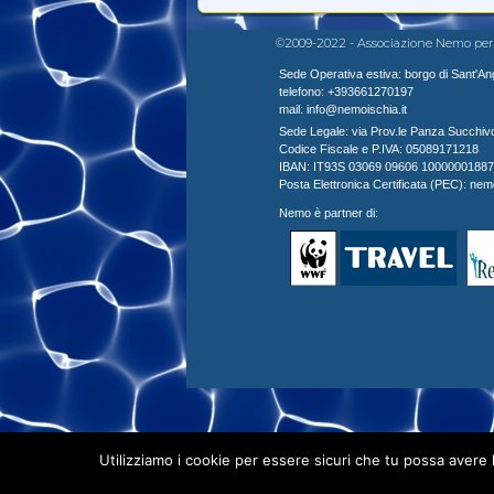
©2009-2022 - Associazione Nemo per la Di
Sede Operativa estiva: borgo di Sant'Ange
telefono: +393661270197
mail: info@nemoischia.it
Sede Legale: via Prov.le Panza Succhivo, 
Codice Fiscale e P.IVA: 05089171218
IBAN: IT93S 03069 09606 10000001887
Posta Elettronica Certificata (PEC): ne
Nemo è partner di:
Utilizziamo i cookie per essere sicuri che tu possa avere 