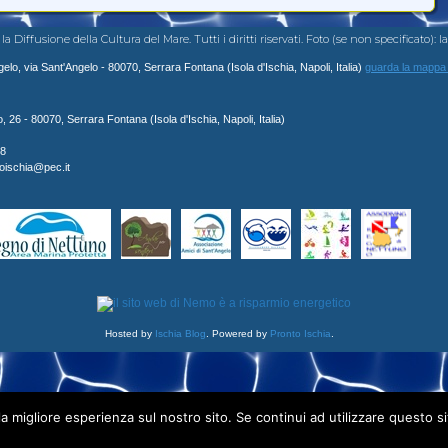
ffusione della Cultura del Mare. Tutti i diritti riservati. Foto (se non specificato): Iac
lo, via Sant'Angelo - 80070, Serrara Fontana (Isola d'Ischia, Napoli, Italia)
guarda la mappa
26 - 80070, Serrara Fontana (Isola d'Ischia, Napoli, Italia)
8
moischia@pec.it
Hosted by
Ischia Blog
. Powered by
Pronto Ischia
.
la migliore esperienza sul nostro sito. Se continui ad utilizzare questo s