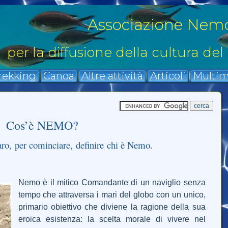
Associazione Nem
per la diffusione della cultura del
rekking
Canoa
Altre attività
Articoli
Multim
Ischia, l'invasione dell'alga rossa
Cos’è NEMO?
su BIR
Un contributo
aro, per cominciare, definire chi è Nemo.
all'ampliamento
della Conoscenza
Ecologica Locale.
Siamo lieti di
[.....]
Nemo è il mitico Comandante di un naviglio senza
tempo che attraversa i
mari
del globo con un unico,
primario obiettivo che diviene la ragione della sua
eroica esistenza: la scelta morale di vivere nel