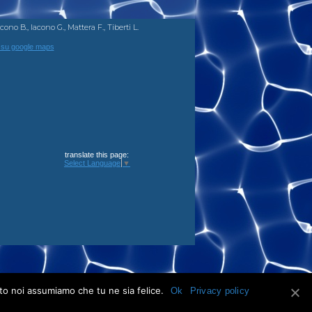
ono B., Iacono G., Mattera F., Tiberti L.
 su google maps
translate this page:
Select Language
▼
ito noi assumiamo che tu ne sia felice.
Ok
Privacy policy