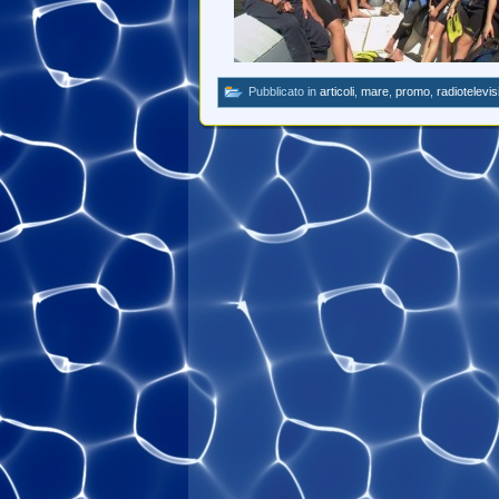
Pubblicato in
articoli
,
mare
,
promo
,
radiotelevis