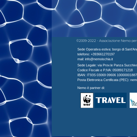
©2009-2022 - Associazione Nemo per la Di
Sede Operativa estiva: borgo di Sant'Ange
telefono: +393661270197
mail: info@nemoischia.it
Sede Legale: via Prov.le Panza Succhivo, 
Codice Fiscale e P.IVA: 05089171218
IBAN: IT93S 03069 09606 10000001887
Posta Elettronica Certificata (PEC): ne
Nemo è partner di: