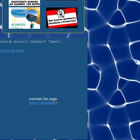
ono B., Iacono G., Mattera F., Tiberti L.
 su google maps
translate this page:
Select Language
▼