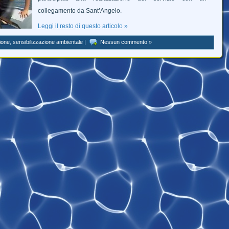
collegamento da Sant’Angelo.
Leggi il resto di questo articolo »
ione
,
sensibilizzazione ambientale
|
Nessun commento »