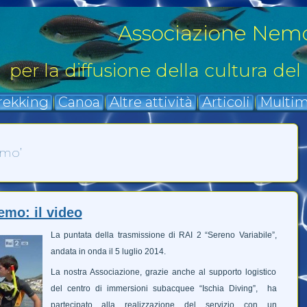
Associazione Nem
per la diffusione della cultura del
rekking
Canoa
Altre attività
Articoli
Multim
omo’
Ischia, l'invasione dell'alga rossa
su BIR
Un contributo
all'ampliamento
emo: il video
della Conoscenza
Ecologica Locale.
La puntata della trasmissione di RAI 2 “Sereno Variabile”,
Siamo lieti di
[.....]
andata in onda il 5 luglio 2014.
La nostra Associazione, grazie anche al supporto logistico
del centro di immersioni subacquee “Ischia Diving”, ha
partecipato alla realizzazione del servizio con un