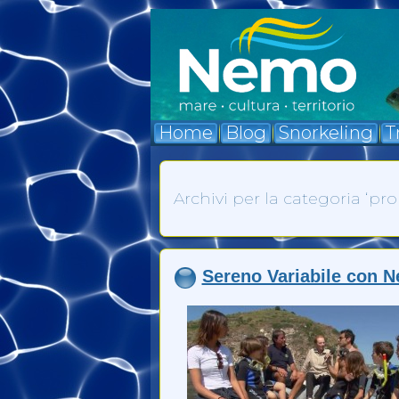
Home
Blog
Snorkeling
T
Archivi per la categoria ‘pr
Sereno Variabile con N